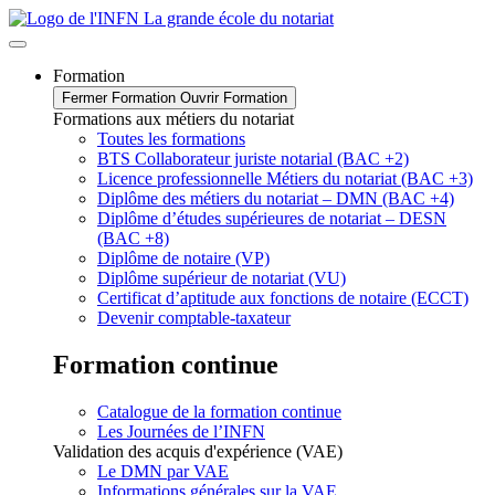
Formation
Fermer Formation
Ouvrir Formation
Formations aux métiers du notariat
Toutes les formations
BTS Collaborateur juriste notarial (BAC +2)
Licence professionnelle Métiers du notariat (BAC +3)
Diplôme des métiers du notariat – DMN (BAC +4)
Diplôme d’études supérieures de notariat – DESN
(BAC +8)
Diplôme de notaire (VP)
Diplôme supérieur de notariat (VU)
Certificat d’aptitude aux fonctions de notaire (ECCT)
Devenir comptable-taxateur
Formation continue
Catalogue de la formation continue
Les Journées de l’INFN
Validation des acquis d'expérience (VAE)
Le DMN par VAE
Informations générales sur la VAE