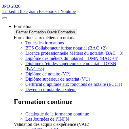
JPO 2026
Linkedin
Instagram
Facebook-f
Youtube
Formation
Fermer Formation
Ouvrir Formation
Formations aux métiers du notariat
Toutes les formations
BTS Collaborateur juriste notarial (BAC +2)
Licence professionnelle Métiers du notariat (BAC +3)
Diplôme des métiers du notariat – DMN (BAC +4)
Diplôme d’études supérieures de notariat – DESN
(BAC +8)
Diplôme de notaire (VP)
Diplôme supérieur de notariat (VU)
Certificat d’aptitude aux fonctions de notaire (ECCT)
Devenir comptable-taxateur
Formation continue
Catalogue de la formation continue
Les Journées de l’INFN
Validation des acquis d'expérience (VAE)