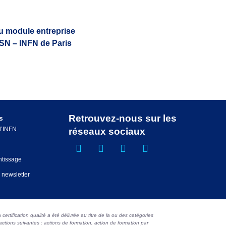
u module entreprise
SN – INFN de Paris
Retrouvez-nous sur les
s
 l’INFN
réseaux sociaux
ntissage
a newsletter
 certification qualité a été délivrée au titre de la ou des catégories
actions suivantes : actions de formation, action de formation par