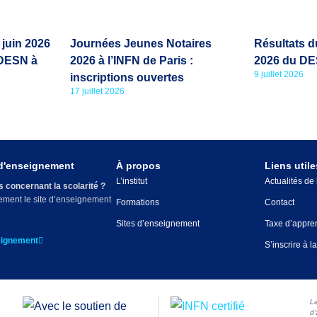
 juin 2026
Journées Jeunes Notaires
Résultats d
 DESN à
2026 à l’INFN de Paris :
2026 du DE
9 juillet 2026
inscriptions ouvertes
17 juillet 2026
 d'enseignement
À propos
Liens utile
L’institut
Actualités de
 concernant la scolarité ?
tement le site d’enseignement
Formations
Contact
Sites d’enseignement
Taxe d’appre
eignement
S’inscrire à l
La
d’