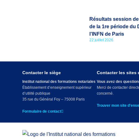
Résultats session de
de la 1re période du
l’INFN de Paris
22 juillet 2026
Contacter le siège
Contacter les sites
Institut national des formations notariales
Vous avez des questions
Établissement d’enseignement supérieur
Merci de contacter direc
d’utilité publique
concerné.
35 rue du Général Foy – 75008 Paris
Trouver mon site d'ens
Formulaire de contact