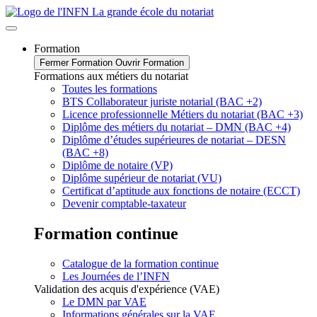
Formation
Fermer Formation
Ouvrir Formation
Formations aux métiers du notariat
Toutes les formations
BTS Collaborateur juriste notarial (BAC +2)
Licence professionnelle Métiers du notariat (BAC +3)
Diplôme des métiers du notariat – DMN (BAC +4)
Diplôme d’études supérieures de notariat – DESN
(BAC +8)
Diplôme de notaire (VP)
Diplôme supérieur de notariat (VU)
Certificat d’aptitude aux fonctions de notaire (ECCT)
Devenir comptable-taxateur
Formation continue
Catalogue de la formation continue
Les Journées de l’INFN
Validation des acquis d'expérience (VAE)
Le DMN par VAE
Informations générales sur la VAE