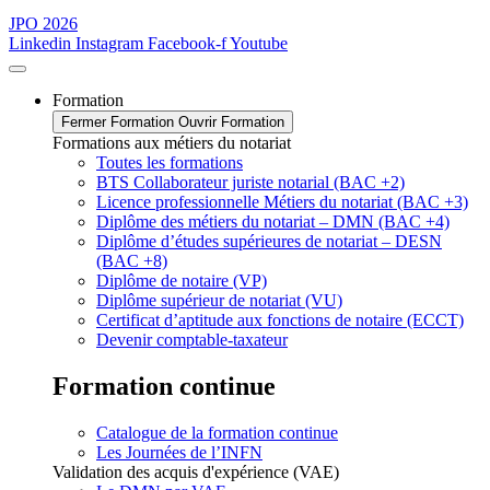
JPO 2026
Linkedin
Instagram
Facebook-f
Youtube
Formation
Fermer Formation
Ouvrir Formation
Formations aux métiers du notariat
Toutes les formations
BTS Collaborateur juriste notarial (BAC +2)
Licence professionnelle Métiers du notariat (BAC +3)
Diplôme des métiers du notariat – DMN (BAC +4)
Diplôme d’études supérieures de notariat – DESN
(BAC +8)
Diplôme de notaire (VP)
Diplôme supérieur de notariat (VU)
Certificat d’aptitude aux fonctions de notaire (ECCT)
Devenir comptable-taxateur
Formation continue
Catalogue de la formation continue
Les Journées de l’INFN
Validation des acquis d'expérience (VAE)