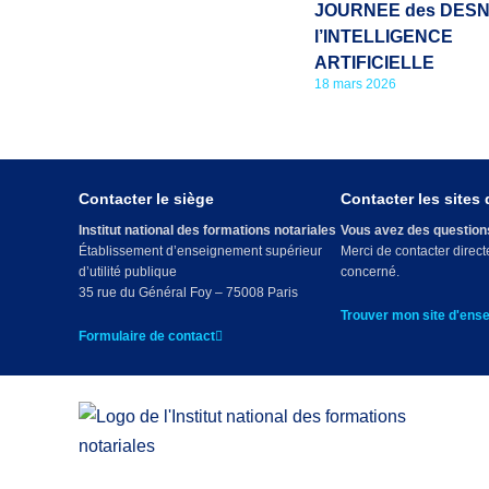
JOURNEE des DESN
l’INTELLIGENCE
ARTIFICIELLE
18 mars 2026
Contacter le siège
Contacter les sites
Institut national des formations notariales
Vous avez des questions
Établissement d’enseignement supérieur
Merci de contacter direc
d’utilité publique
concerné.
35 rue du Général Foy – 75008 Paris
Trouver mon site d'ens
Formulaire de contact