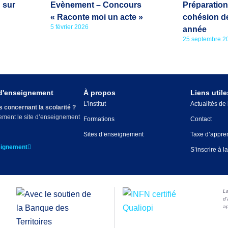
 sur
Evènement – Concours
Préparation
« Raconte moi un acte »
cohésion d
5 février 2026
année
25 septembre 2
 d'enseignement
À propos
Liens utile
L’institut
Actualités de
 concernant la scolarité ?
tement le site d’enseignement
Formations
Contact
Sites d’enseignement
Taxe d’appre
eignement
S’inscrire à l
La
d’
ap