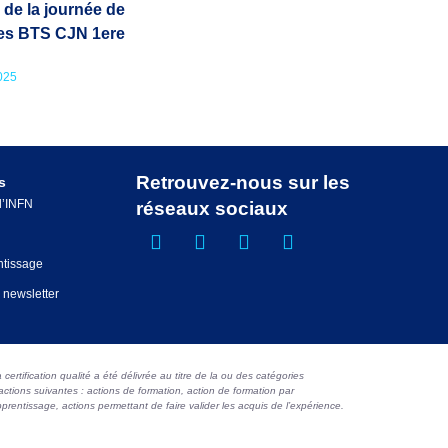
 de la journée de
es BTS CJN 1ere
025
Retrouvez-nous sur les
s
 l’INFN
réseaux sociaux
ntissage
a newsletter
 certification qualité a été délivrée au titre de la ou des catégories
actions suivantes : actions de formation, action de formation par
prentissage, actions permettant de faire valider les acquis de l’expérience.