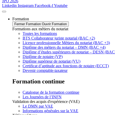
JPO 2026
Linkedin
Instagram
Facebook-f
Youtube
Formation
Fermer Formation
Ouvrir Formation
Formations aux métiers du notariat
Toutes les formations
BTS Collaborateur juriste notarial (BAC +2)
Licence professionnelle Métiers du notariat (BAC +3)
Diplôme des métiers du notariat – DMN (BAC +4)
Diplôme d’études supérieures de notariat – DESN (BAC
Diplôme de notaire (VP)
Diplôme supérieur de notariat (VU)
Certificat d’aptitude aux fonctions de notaire (ECCT)
Devenir comptable-taxateur
Formation continue
Catalogue de la formation continue
Les Journées de l’INFN
Validation des acquis d'expérience (VAE)
Le DMN par VAE
Informations générales sur la VAE