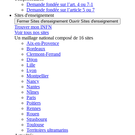
Demande fondée sur l’art. 4 ou 7-1
Demande fondée sur l’article 5 ou 7
Sites d'enseignement
Fermer Sites d'enseignement
Ouvrir Sites d'enseignement
Trouver mon INFN
Voir tous nos sites
Un maillage national composé de 16 sites
Aix-en-Provence
Bordeaux
Clermont-Ferrand
Dijon
Lille
Lyon
Montpellier
Nancy
Nantes
Nîmes
Paris
Poitiers
Rennes
Rouen
Strasbourg
Toulouse
Territoires ultramarins