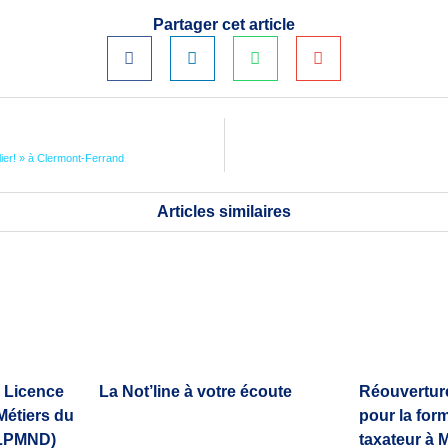
Partager cet article
ier! » à Clermont-Ferrand
Articles similaires
 Licence
La Not’line à votre écoute
Réouvertur
Métiers du
pour la for
(LPMND)
taxateur à M